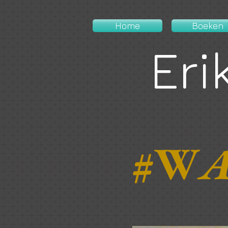
Home
Boeken
Eri
#W