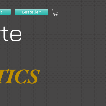
ct
Bestellen
rte
TICS