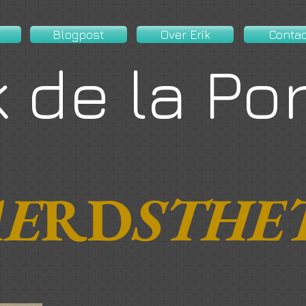
Blogpost
Over Erik
Conta
k de la Po
AE
RD
STHE