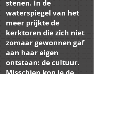
stenen. In de
waterspiegel van het
meer prijkte de
kerktoren die zich niet
zomaar gewonnen gaf
aan haar eigen
ontstaan: de cultuur.
Misschien kon je de
wereld niet bestendig
maken, maar je kon er
nog altijd wel invloed
op uitoefenen.
.
Terug