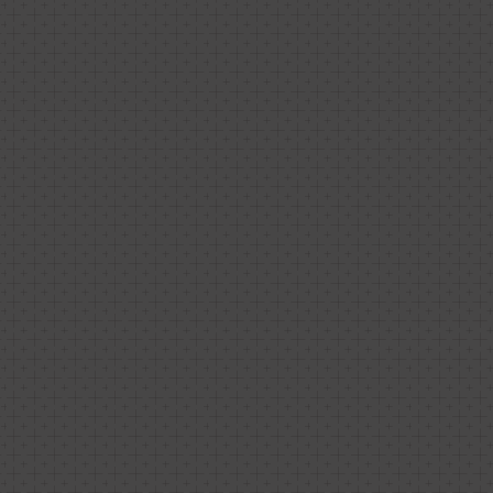
g terug. Helaas zijn de 
 een bestelling door 
n voor het retourneren voor 
den vertraagd is.
ng.