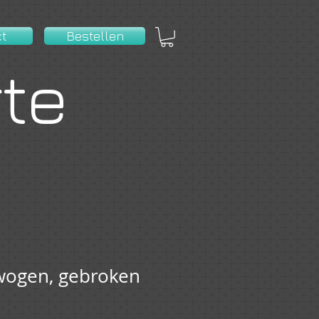
ct
Bestellen
rte
wogen, gebroken
erkoopprijs