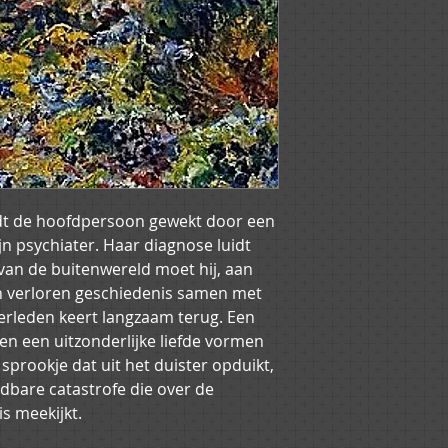
aankoopbedra
mogelijk dat
verzendkoste
omstandighe
eigen rekeni
dt de hoofdpersoon gewekt door een 
ijn psychiater. Haar diagnose luidt 
van de buitenwereld moet hij, aan 
jn verloren geschiedenis samen met 
erleden keert langzaam terug. Een 
n een uitzonderlijke liefde vormen 
sprookje dat uit het duister opduikt, 
bare catastrofe die over de 
s meekijkt.